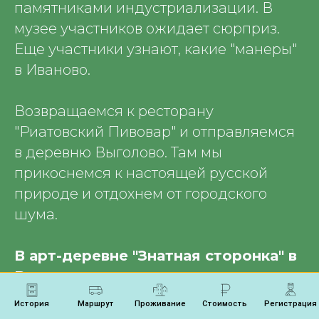
памятниками индустриализации. В
музее участников ожидает сюрприз.
Еще участники узнают, какие "манеры"
в Иваново.
Возвращаемся к ресторану
"Риатовский Пивовар" и отправляемся
в деревню Выголово. Там мы
прикоснемся к настоящей русской
природе и отдохнем от городского
шума.
В арт-деревне "Знатная сторонка" в
Выголово нас ждет знакомство с
жизнью деревенского хозяйства и
История
Маршрут
Проживание
Стоимость
Регистрация
обед в компании Елены Маньенан —